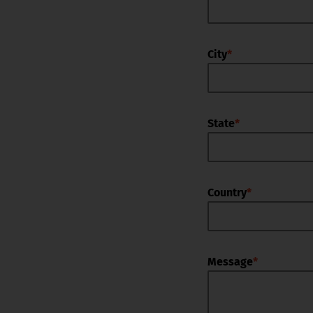
City
*
State
*
Country
*
Message
*