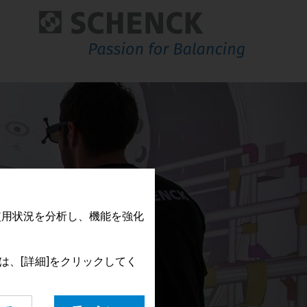
North America
South America
Guatemala
Argentina
Mexico
Brazil
USA
Chile
Colombia
Peru
Uruguay
Venezuela
使用状況を分析し、機能を強化
は、[詳細]をクリックしてく