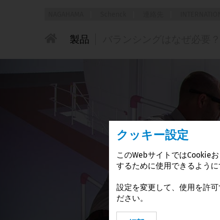
NAGAHAMA
Schenck
連絡先
INTERNATIO
Africa
Asia
製品
バランシングはなぜ必要
所在地と連絡
先
Egypt
China
製品カタログ
前書き
リクエスト
Nigeria
India
Product search engine
静的アンバランス
South Africa
Indonesia
International
Product world by industries
カップルアンバランス
Japan
Product world by rotors
Malaysia
動的アンバランス
クッキー設定
Pakistan
Product world by applications
Philippines
このWebサイトではCook
するために使用できるように
Singapore
South Korea
設定を変更して、使用を許可す
ださい。
Taiwan
Thailand