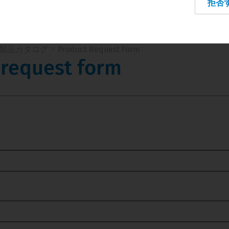
拒否
Italy
Latvia
Lithuania
製品カタログ
Product Request Form
Netherlands
 request form
Poland
Portugal
Romania
Slovakia
Spain
Sweden
Switzerland
Turkey