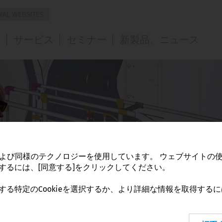
NAL WEBSITES
Australia and
Europe
Middle East
？
サービス
セミナー
新製品、ニュース
Oceania
Austria
Israel
前書き
ニュース
Australia
Belgium
United Arab
プレスリリース
Emirates
Czech
Republic
Denmark
Finland
France
ieおよび同様のテクノロジーを使用しています。
ウェブサイトの
Germany
するには、[同意する]をクリックしてください。
Great Britain
る特定のCookieを選択するか、より詳細な情報を取得するに
Greece
Hungary