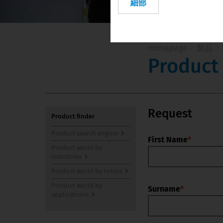
細部
Vietnam
Homepage
製品
Product
Request
Product finder
Product search engine
First Name
*
Product world by 
industries
Product world by rotors
Product world by 
Surname
*
applications