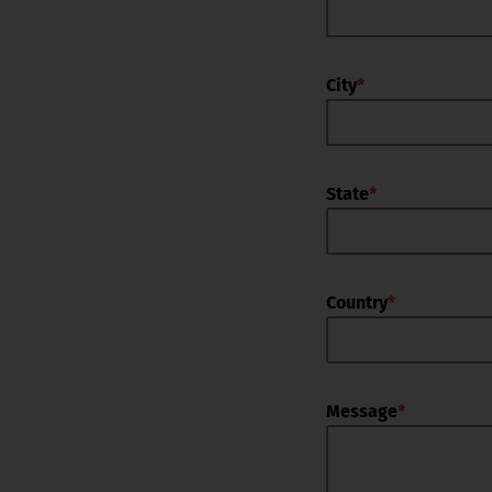
City
*
State
*
Country
*
Message
*