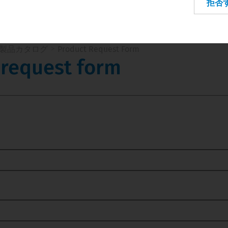
拒否
Italy
Latvia
Lithuania
製品カタログ
Product Request Form
Netherlands
 request form
Poland
Portugal
Romania
Slovakia
Spain
Sweden
Switzerland
Turkey