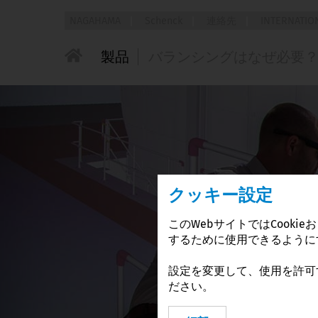
NAGAHAMA
Schenck
連絡先
INTERNATIO
Africa
Asia
製品
バランシングはなぜ必要
所在地と連絡
先
Egypt
China
製品カタログ
前書き
リクエスト
Nigeria
India
Product search engine
静的アンバランス
South Africa
Indonesia
International
Product world by industries
カップルアンバランス
Japan
Product world by rotors
Malaysia
動的アンバランス
クッキー設定
Pakistan
Product world by applications
Philippines
このWebサイトではCook
するために使用できるように
Singapore
South Korea
設定を変更して、使用を許可す
ださい。
Taiwan
Thailand