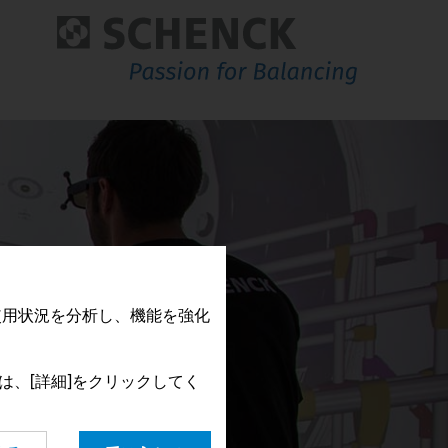
North America
South America
Guatemala
Argentina
Mexico
Brazil
USA
Chile
Colombia
Peru
Uruguay
Venezuela
使用状況を分析し、機能を強化
は、[詳細]をクリックしてく