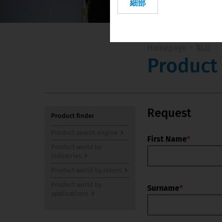
細部
Vietnam
Homepage
製品
Product
Request
Product finder
Product search engine
First Name
*
Product world by 
industries
Product world by rotors
Product world by 
Surname
*
applications