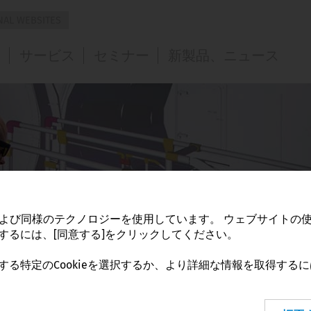
NAL WEBSITES
Australia and
Europe
Middle East
？
サービス
セミナー
新製品、ニュース
Oceania
Austria
Israel
前書き
ニュース
Australia
Belgium
United Arab
プレスリリース
Emirates
Czech
Republic
Denmark
Finland
France
ieおよび同様のテクノロジーを使用しています。
ウェブサイトの
Germany
するには、[同意する]をクリックしてください。
Great Britain
る特定のCookieを選択するか、より詳細な情報を取得するに
Greece
Hungary